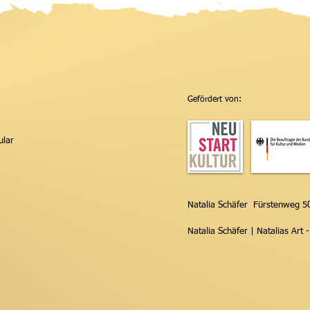
African Art 2026 Familientimer
Chakr
Gefördert von:
jetzt vorbestellen!
Schäf
ular
Natalia Schäfer Fürstenweg 
Natalia Schäfer | Natalias Art 