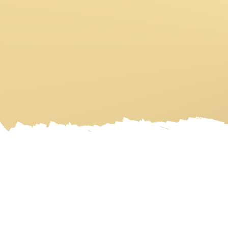
HOME
ART GALLERY
ART