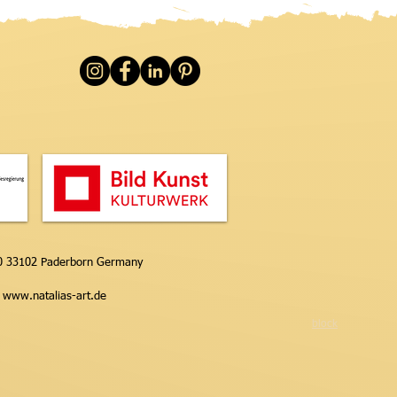
a Healing by Natalia
er
50 33102 Paderborn Germany
-
www.natalias-art.de
block